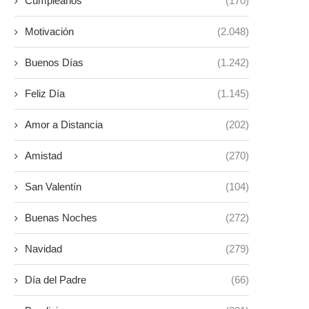
Cumpleaños
(170)
Motivación
(2.048)
Buenos Días
(1.242)
Feliz Día
(1.145)
Amor a Distancia
(202)
Amistad
(270)
San Valentín
(104)
Buenas Noches
(272)
Navidad
(279)
Día del Padre
(66)